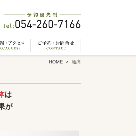
HOME
腰痛
体
は
果が
？