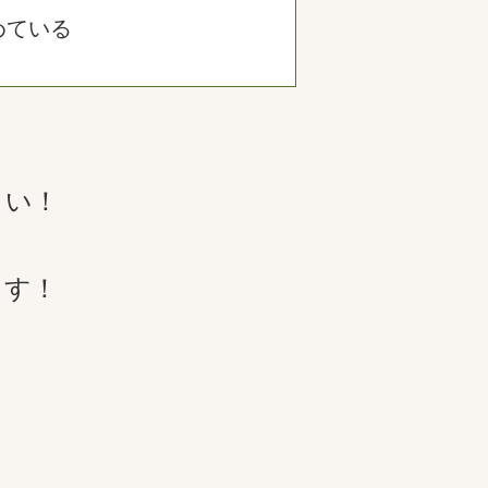
めている
さい！
ます！